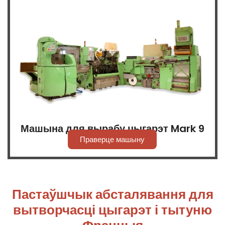
Машына для вырабу цыгарэт Mark 9
Праверце машыну
Пастаўшчык абсталявання для
вытворчасці цыгарэт і тытуню