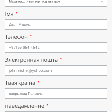
Імя
Тэлефон
Электронная пошта
Твая краіна
паведамленне