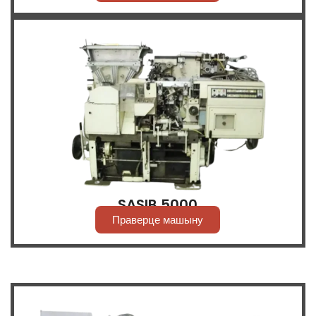
SASIB 5000
Праверце машыну