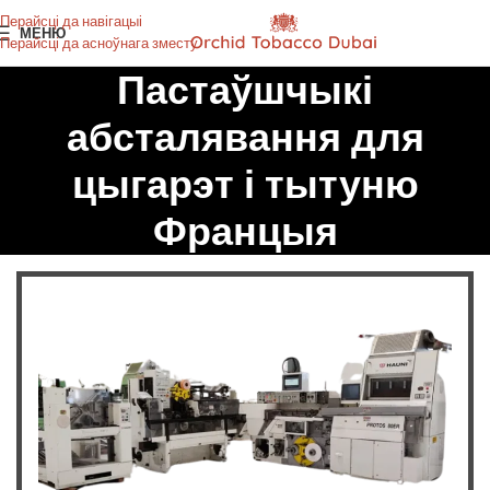
Перайсці да навігацыі
МЕНЮ
Перайсці да асноўнага зместу
Пастаўшчыкі
абсталявання для
цыгарэт і тытуню
Францыя