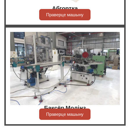
Абгортка
Праверце машыну
Баксёр Молінз
Праверце машыну