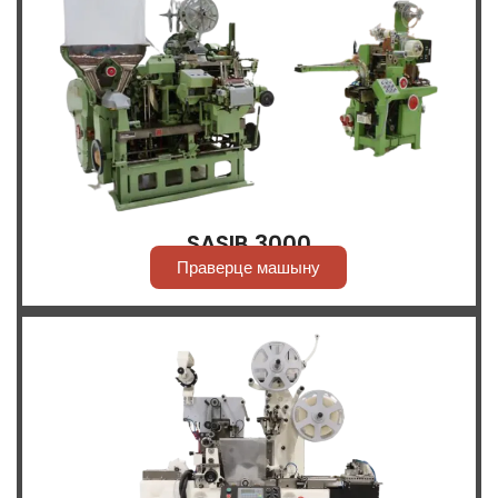
SASIB 3000
Праверце машыну