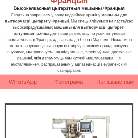
Францыя
Высокаякасныя цыгарэтныя машыны Францыя
Сардэчна запрашаем у вашу надзейную крыніцу
машыны для
вытворчасці цыгарэт у Францыі
. Мы спецыялізуемся на пастаўках
высокапрадукцыйных
машыны для вытворчасці цыгарэт
і
тытунёвая тэхніка
для прадпрыемстваў па ўсёй тытунёвай
прамысловасці Францыі, ад Парыжа да Ліёна і Марселя. Незалежна
ад таго, запускаеце вы новую вытворчую адзінку ці мадэрнізуеце
існуючую, мы прапануем індывідуальныя, эфектыўныя і даступныя
рашэнні, якія дапамогуць вам хутчэй маштабавацца — з
абсталяваннем, распрацаваным у адпаведнасці з еўрапейскімі
стандартамі.
WhatsApp
Тэлеграма
Напішыце нам