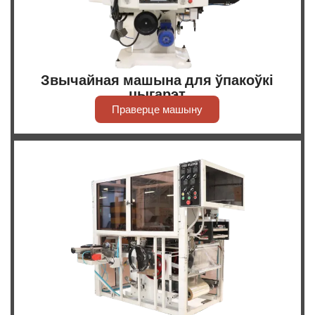
Звычайная машына для ўпакоўкі
цыгарэт
Праверце машыну