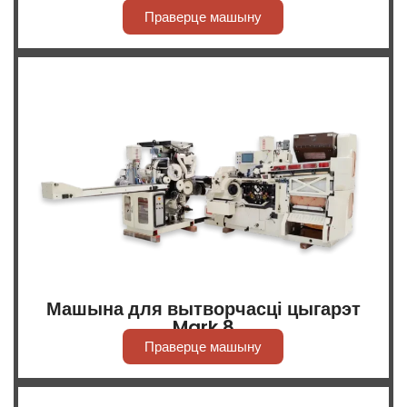
Праверце машыну
Машына для вытворчасці цыгарэт
Mark 8
Праверце машыну