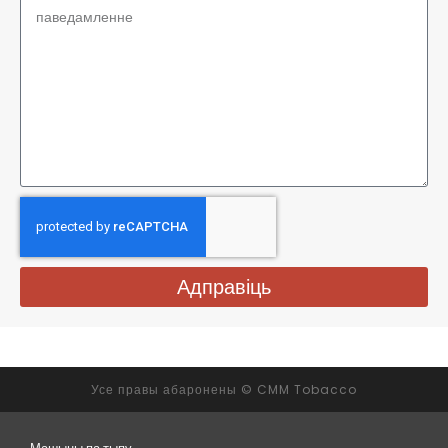
Адправіць
Усе правы абаронены © CMM Tobacco