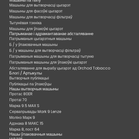
Машыны па тыпу
Машыны для вытворчасці цыгарэт
Машыны для фасоўкі цыгарэт
Машыны для вытворчасці фільтраў
Тытунёвая тэхніка
Машыны для ўпакоўкі цыгарэт
Патрыманае і адрамантаванае абсталяванне
Патрыманыя цыгарэтныя машыны
Б / у ўпаковачныя машыны
Б / у машыны для вытворчасці фільтраў
Патрыманыя машыны для вытворчасці тытуню
Патрыманыя машыны для ўпакоўкі цыгарэт
Абсталяванне для вырабу цыгарэт ад Orchod Tobacco
Блогі / Артыкулы
Вытворчыя публікацыі
Публікацыі па ўпакоўцы
Нашы вытворчыя машыны
Протас 80ER
Протаі 70
Марка 9.5 MAX S
Сервапрывады Mark 9 Lenze
Молінз Марк 9
Адзнака 8 МАКС 15
Марка 8, пост 64
Нашы ўпаковачныя машыны