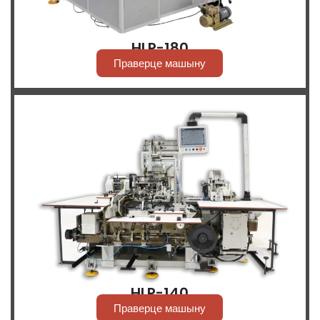
HLP-180
Праверце машыну
HLP-140
Праверце машыну