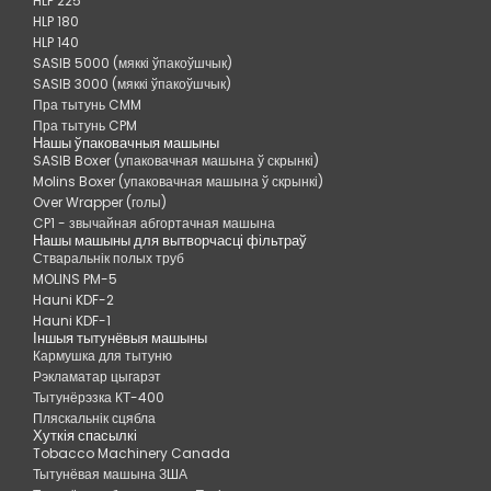
HLP 225
HLP 180
HLP 140
SASIB 5000 (мяккі ўпакоўшчык)
SASIB 3000 (мяккі ўпакоўшчык)
Пра тытунь CMM
Пра тытунь CPM
Нашы ўпаковачныя машыны
SASIB Boxer (упаковачная машына ў скрынкі)
Molins Boxer (упаковачная машына ў скрынкі)
Over Wrapper (голы)
CP1 - звычайная абгортачная машына
Нашы машыны для вытворчасці фільтраў
Стваральнік полых труб
MOLINS PM-5
Hauni KDF-2
Hauni KDF-1
Іншыя тытунёвыя машыны
Кармушка для тытуню
Рэкламатар цыгарэт
Тытунёрэзка КТ-400
Пляскальнік сцябла
Хуткія спасылкі
Tobacco Machinery Canada
Тытунёвая машына ЗША