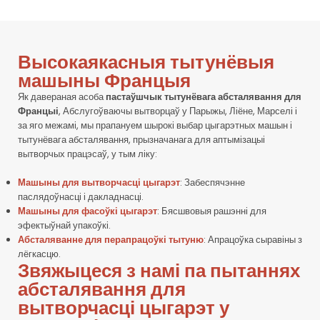
Высокаякасныя тытунёвыя
машыны Францыя
Як давераная асоба
пастаўшчык тытунёвага абсталявання для
Францыі
, Абслугоўваючы вытворцаў у Парыжы, Ліёне, Марселі і
за яго межамі, мы прапануем шырокі выбар цыгарэтных машын і
тытунёвага абсталявання, прызначанага для аптымізацыі
вытворчых працэсаў, у тым ліку:
Машыны для вытворчасці цыгарэт
: Забеспячэнне
паслядоўнасці і дакладнасці.
Машыны для фасоўкі цыгарэт
: Бясшвовыя рашэнні для
эфектыўнай упакоўкі.
Абсталяванне для перапрацоўкі тытуню
: Апрацоўка сыравіны з
лёгкасцю.
Звяжыцеся з намі па пытаннях
абсталявання для
вытворчасці цыгарэт у