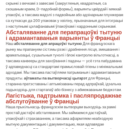
скрынкі з вечкамі з завесамі (закругленыя, квадратныя, са
скошаным краем, D-падобнай формы), варыянты цвёрдай і мяккай
упакоўкі, а таксама мадэлі з падвойным або адзінарным плунжерам
са хуткасцю да 200 упаковак у хвіліну, прызначаныя для інтэграцыі
з наступнымі цэлафанавымі ўпакоўкамі і кардоннымі скрынкамі.
Абсталяванне для перапрацоўкі тытуню
і адрамантаваныя варыянты ў Францыі
Наш
абсталяванне для апрацоўкі тытуню
Для французскага
рынку мы прапануем сістэмы рэзкі і драбнення лісця, змешвання і
араматызацыі, сушыльныя тунэлі і блокі кантролю вільготнасці, а
таксама канвееры для захоўвання і падачы — усё гэта пабудавана
ў адпаведнасці са стандартамі прамысловай гігіены з мінімальнымі
адходамі. Мы таксама пастаўляем патрыманыя і адрамантаваныя
прадукты.
аўтаматы па вытворчасці цыгарэт
для Францыі,
старанна пратэставаны і аптымізаваны перад адпраўкай, ідэальна
падыходзіць для стартапаў або бізнесу з абмежаваным бюджэтам.
Лагістыка, падтрымка і пасляпродажнае
абслугоўванне ў Францыі
Наша прыхільнасць французскім вытворцам выходзіць за рамкі
простай дастаўкі абсталявання. Мы займаемся дастаўкай,
упакоўкай і страхаваннем, а таксама афармляем неабходную
мытную дакументацыю і дакументацыю, якая адпавядае