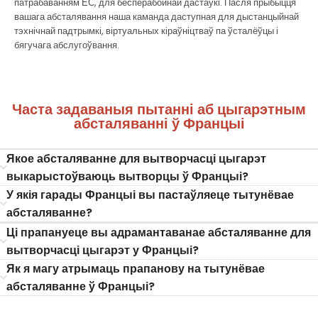
патрабаванням ЕС, для бесперабойнай дастаўкі. Пасля прыбыцця
вашага абсталявання наша каманда даступная для дыстанцыйнай
тэхнічнай падтрымкі, віртуальных кіраўніцтваў па ўсталёўцы і
бягучага абслугоўвання.
Часта задаваныя пытанні аб цыгарэтным
абсталяванні ў Францыі
Якое абсталяванне для вытворчасці цыгарэт
выкарыстоўваюць вытворцы ў Францыі?
У якія гарады Францыі вы пастаўляеце тытунёвае
абсталяванне?
Ці прапануеце вы адрамантаванае абсталяванне для
вытворчасці цыгарэт у Францыі?
Як я магу атрымаць прапанову на тытунёвае
абсталяванне ў Францыі?