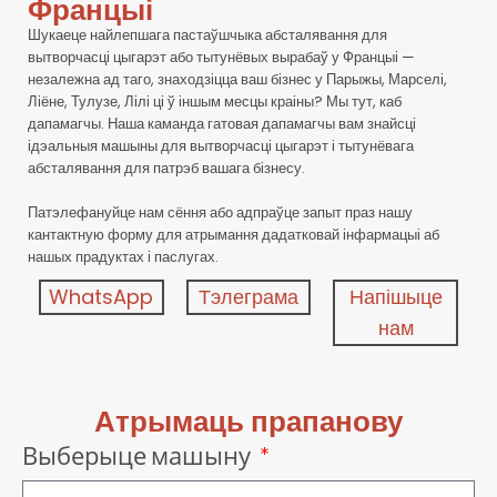
Францыі
Шукаеце найлепшага пастаўшчыка абсталявання для
вытворчасці цыгарэт або тытунёвых вырабаў у Францыі —
незалежна ад таго, знаходзіцца ваш бізнес у Парыжы, Марселі,
Ліёне, Тулузе, Лілі ці ў іншым месцы краіны? Мы тут, каб
дапамагчы. Наша каманда гатовая дапамагчы вам знайсці
ідэальныя машыны для вытворчасці цыгарэт і тытунёвага
абсталявання для патрэб вашага бізнесу.
Патэлефануйце нам сёння або адпраўце запыт праз нашу
кантактную форму для атрымання дадатковай інфармацыі аб
нашых прадуктах і паслугах.
WhatsApp
Тэлеграма
Напішыце
нам
Атрымаць прапанову
Выберыце машыну