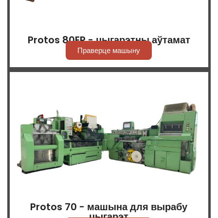
Protos 80ER - цыгарэтны аўтамат
Праверце машыну
Protos 70 - машына для вырабу
цыгарэт