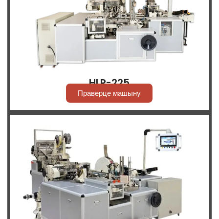
HLP-225
Праверце машыну