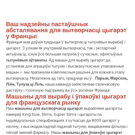
Ваш надзейны пастаўшчык
абсталявання для вытворчасці цыгарэт
у Францыі
Францыя мае даўнія традыцыі ў вытворчасці тытунёвых вырабаў і
цыгарэт. З улікам як унутранай вытворчасці, так і экспартнай
актыўнасці, існуе ўсё большая патрэба ў сучасных, эфектыўных
тытунёвыя аўтаматы
. Ад машын для вырабу цыгарэт да
установак для апрацоўкі тытуню і высакахуткасных упаковачных
машын — мы прапануем комплексныя рашэнні для кожнага этапу
вытворчасці. Незалежна ад таго, працуеце вы ў...
Парыж, Марсель,
Ліён, Тулуза ці Ліль
, наша каманда забяспечвае своечасовую
дастаўку і тэхнічную падтрымку ва ўсіх рэгіёнах Францыі.
Машыны для вырабу і ўпакоўкі цыгарэт
для французскага рынку
Наш
машыны для вытворчасці цыгарэт
вырабляем цыгарэты
памераў King Size, Slims, Super Slims і цыгарэты па
індывідуальных спецыфікацыях з хуткасцю да 8000 цыгарэт у
хвіліну, з высокадакладнай падачай тытуню, мацаваннем фільтра і
лёгкай зменай фармату. Нашы
машыны для ўпакоўкі цыгарэт