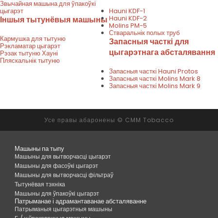
Звычайная машына для ўпакоўкі
цыгарэт
Hauni KDF-1
Hauni KDF-2
Іншыя тытунёвыя машыны
Molins PM-5
Стваральнік полых труб
Кармушка для тытуню
Запасныя часткі для
Рэкламатар цыгарэт
цыгарэтнага абсталявання
Рэзак тытуню Хауні
Пляскальнік тытуню
Запасныя часткі Hauni Protos
Запасныя часткі Molins Mark 8
Запасныя часткі Molins Mark 9
Усе правы абаронены © CMM Tobacco
Машыны па тыпу
Машыны для вытворчасці цыгарэт
Машыны для фасоўкі цыгарэт
Машыны для вытворчасці фільтраў
Тытунёвая тэхніка
Машыны для ўпакоўкі цыгарэт
Патрыманае і адрамантаванае абсталяванне
Патрыманыя цыгарэтныя машыны