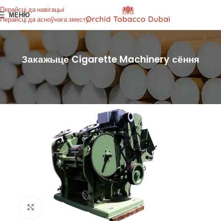
Перайсці да навігацыі
МЕНЮ
Перайсці да асноўнага зместу
Закажыце Cigarette Machinery сёння
Націсніце, каб павялічыць