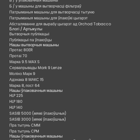
Б / у ўпаковачныя машыны
Б / у машыны для вытворчасці фільтраў
Патрыманыя машыны для вытворчасці тытуню
Патрыманыя машыны для ўпакоўкі цыгарэт
Абсталяванне для вырабу цыгарэт ад Orchod Tobacco
Блогі / Артыкулы
Вытворчыя публікацыі
Публікацыі па ўпакоўцы
Нашы вытворчыя машыны
Протас 80ER
Протаі 70
Марка 9.5 MAX S
Сервапрывады Mark 9 Lenze
Молінз Марк 9
Адзнака 8 МАКС 15
Марка 8, пост 64
Нашы ўпаковачныя машыны
HLP 225
HLP 180
HLP 140
SASIB 5000 (мяккі ўпакоўшчык)
SASIB 3000 (мяккі ўпакоўшчык)
Пра тытунь CMM
Пра тытунь CPM
Нашы ўпаковачныя машыны