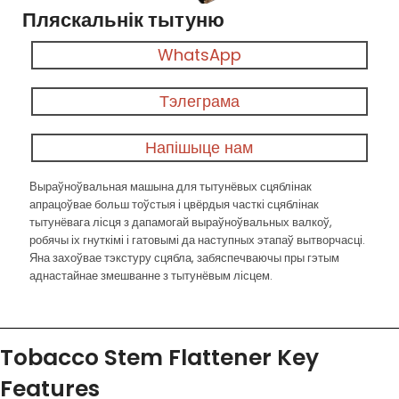
Пляскальнік тытуню
WhatsApp
Тэлеграма
Напішыце нам
Выраўноўвальная машына для тытунёвых сцяблінак
апрацоўвае больш тоўстыя і цвёрдыя часткі сцяблінак
тытунёвага лісця з дапамогай выраўноўвальных валкоў,
робячы іх гнуткімі і гатовымі да наступных этапаў вытворчасці.
Яна захоўвае тэкстуру сцябла, забяспечваючы пры гэтым
аднастайнае змешванне з тытунёвым лісцем.
Tobacco Stem Flattener Key
Features