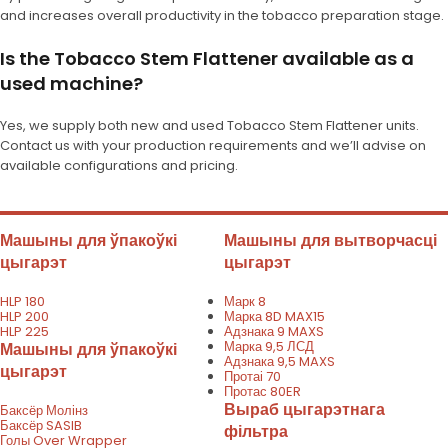
and increases overall productivity in the tobacco preparation stage.
Is the Tobacco Stem Flattener available as a
used machine?
Yes, we supply both new and used Tobacco Stem Flattener units.
Contact us with your production requirements and we’ll advise on
available configurations and pricing.
Машыны для ўпакоўкі
Машыны для вытворчасці
цыгарэт
цыгарэт
HLP 180
Марк 8
HLP 200
Марка 8D MAX15
HLP 225
Адзнака 9 MAXS
Марка 9,5 ЛСД
Машыны для ўпакоўкі
Адзнака 9,5 MAXS
цыгарэт
Протаі 70
Протас 80ER
Выраб цыгарэтнага
Баксёр Молінз
Баксёр SASIB
фільтра
Голы Over Wrapper