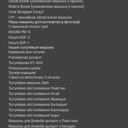
SASIB Boxer (упаковачная машына ў скрынкі)
Molins Boxer (упаковачная машына ў скрынкі)
Over Wrapper (голы)
CP1 - звычайная абгортачная машына
Нашы машыны для вытворчасці фільтраў
Стваральнік полых труб
MOLINS PM-5
Hauni KDF-2
Hauni KDF-1
Іншыя тытунёвыя машыны
Кармушка для тытуню
Рэкламатар цыгарэт
Тытунёрэзка КТ-400
Пляскальнік сцябла
Хуткія спасылкі
Tobacco Machinery Canada
Тытунёвая машына ЗША
Тытунёвае абсталяванне Пакістан
Тытунёвае абсталяванне Кітай
Тытунёвае абсталяванне Францыя
Тытунёвае абсталяванне Балгарыя
Тытунёвае абсталяванне Бангладэш
Тытунёвае абсталяванне Індыі
Машыны для ўпакоўкі цыгарэт у Пакістане
Машыны для ўпакоўкі цыгарэт у Канадзе