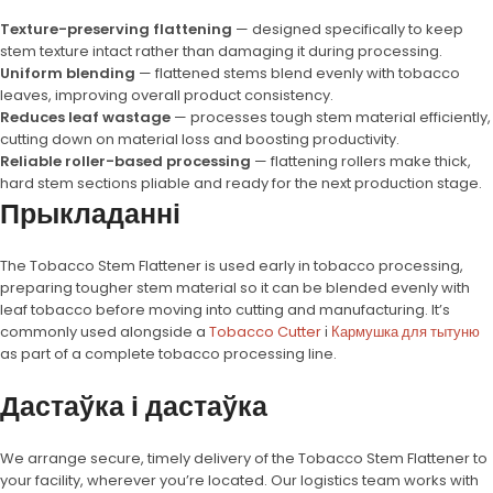
Texture-preserving flattening
— designed specifically to keep
stem texture intact rather than damaging it during processing.
Uniform blending
— flattened stems blend evenly with tobacco
leaves, improving overall product consistency.
Reduces leaf wastage
— processes tough stem material efficiently,
cutting down on material loss and boosting productivity.
Reliable roller-based processing
— flattening rollers make thick,
hard stem sections pliable and ready for the next production stage.
Прыкладанні
The Tobacco Stem Flattener is used early in tobacco processing,
preparing tougher stem material so it can be blended evenly with
leaf tobacco before moving into cutting and manufacturing. It’s
commonly used alongside a
Tobacco Cutter
і
Кармушка для тытуню
as part of a complete tobacco processing line.
Дастаўка і дастаўка
We arrange secure, timely delivery of the Tobacco Stem Flattener to
your facility, wherever you’re located. Our logistics team works with