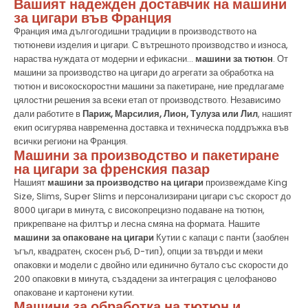
Вашият надежден доставчик на машини
за цигари във Франция
Франция има дългогодишни традиции в производството на
тютюневи изделия и цигари. С вътрешното производство и износа,
нараства нуждата от модерни и ефикасни...
машини за тютюн
. От
машини за производство на цигари до агрегати за обработка на
тютюн и високоскоростни машини за пакетиране, ние предлагаме
цялостни решения за всеки етап от производството. Независимо
дали работите в
Париж, Марсилия, Лион, Тулуза или Лил
, нашият
екип осигурява навременна доставка и техническа поддръжка във
всички региони на Франция.
Машини за производство и пакетиране
на цигари за френския пазар
Нашият
машини за производство на цигари
произвеждаме King
Size, Slims, Super Slims и персонализирани цигари със скорост до
8000 цигари в минута, с високопрецизно подаване на тютюн,
прикрепване на филтър и лесна смяна на формата. Нашите
машини за опаковане на цигари
Кутии с капаци с панти (заоблен
ъгъл, квадратен, скосен ръб, D-тип), опции за твърди и меки
опаковки и модели с двойно или единично бутало със скорости до
200 опаковки в минута, създадени за интеграция с целофаново
опаковане и картонени кутии.
Машини за обработка на тютюн и