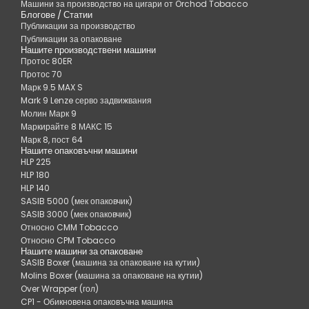
Машини за производство на цигари от Orchod Tobacco
Блогове / Статии
Публикации за производство
Публикации за опаковане
Нашите производствени машини
Протос 80ER
Протос 70
Марк 9.5 MAX S
Mark 9 Lenze серво задвижвания
Молин Марк 9
Маркирайте 8 МАКС 15
Марк 8, пост 64
Нашите опаковъчни машини
HLP 225
HLP 180
HLP 140
SASIB 5000 (мек опаковчик)
SASIB 3000 (мек опаковчик)
Относно CMM Tobacco
Относно CPM Tobacco
Нашите машини за опаковане
SASIB Boxer (машина за опаковане на кутии)
Molins Boxer (машина за опаковане на кутии)
Over Wrapper (гол)
CP1 - Обикновена опаковъчна машина