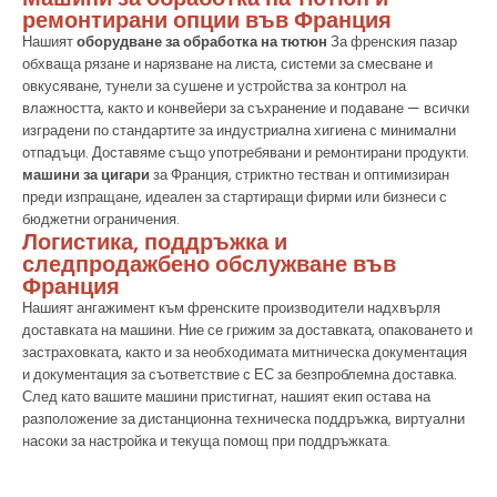
ремонтирани опции във Франция
Нашият
оборудване за обработка на тютюн
За френския пазар
обхваща рязане и нарязване на листа, системи за смесване и
овкусяване, тунели за сушене и устройства за контрол на
влажността, както и конвейери за съхранение и подаване — всички
изградени по стандартите за индустриална хигиена с минимални
отпадъци. Доставяме също употребявани и ремонтирани продукти.
машини за цигари
за Франция, стриктно тестван и оптимизиран
преди изпращане, идеален за стартиращи фирми или бизнеси с
бюджетни ограничения.
Логистика, поддръжка и
следпродажбено обслужване във
Франция
Нашият ангажимент към френските производители надхвърля
доставката на машини. Ние се грижим за доставката, опаковането и
застраховката, както и за необходимата митническа документация
и документация за съответствие с ЕС за безпроблемна доставка.
След като вашите машини пристигнат, нашият екип остава на
разположение за дистанционна техническа поддръжка, виртуални
насоки за настройка и текуща помощ при поддръжката.