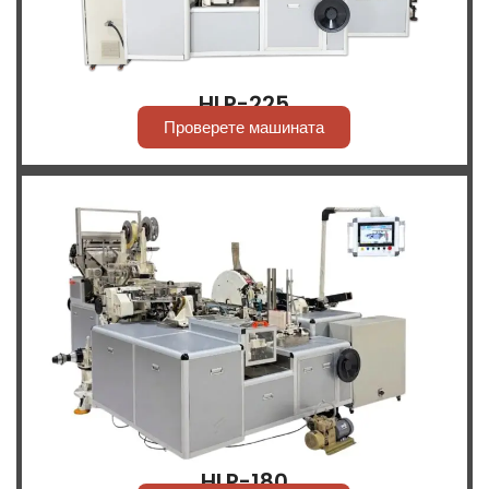
HLP-225
Проверете машината
HLP-180