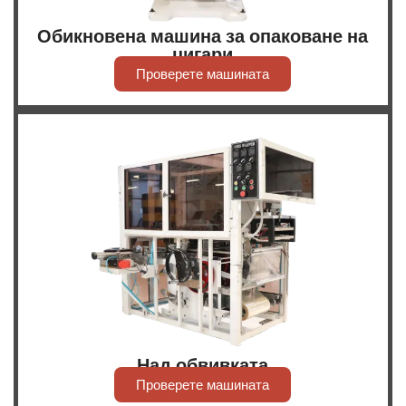
Обикновена машина за опаковане на
цигари
Проверете машината
Над обвивката
Проверете машината