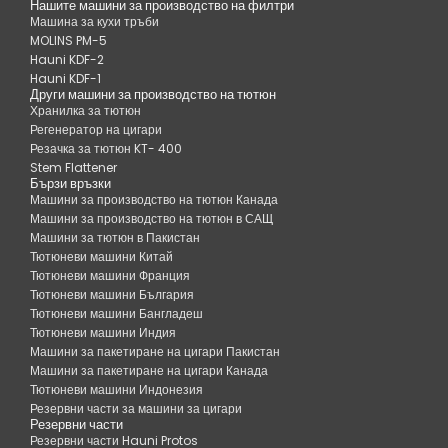
Нашите машини за производство на филтри
Машина за кухи тръби
MOLINS PM-5
Hauni KDF-2
Hauni KDF-1
Други машини за производство на тютюн
Хранилка за тютюн
Регенератор на цигари
Резачка за тютюн KT- 400
Stem Flattener
Бързи връзки
Машини за производство на тютюн Канада
Машини за производство на тютюн в САЩ
Машини за тютюн в Пакистан
Тютюневи машини Китай
Тютюневи машини Франция
Тютюневи машини България
Тютюневи машини Бангладеш
Тютюневи машини Индия
Машини за пакетиране на цигари Пакистан
Машини за пакетиране на цигари Канада
Тютюневи машини Индонезия
Резервни части за машини за цигари
Резервни части
Резервни части Hauni Protos