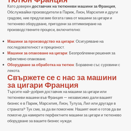
Като доверен
доставчик на тютюневи машини за Франция
,
Обслужвайки производители в Париж, Лион, Марсилия и други
градове, ние предлагаме богата гама от машини за цигари и
тютюнево оборудване, пригодени за оптимизиране на
производствените процеси, включително:
Машини за производство на цигари
: Осигуряване на
последователност и прецизност.
Машини за опаковане на цигари
: Безпроблемни решения за
ефективно опаковане.
Оборудване за обработка на тютюн
: Боравене със суровини с
лекота.
Свържете се с нас за машини
за цигари Франция
Търсите най-добрия доставчик на машини за цигари или
тютюневи машини във Франция — независимо дали вашият
бизнес е в Париж, Марсилия, Лион, Тулуза, Лил или другаде в
страната? Тук сме, за да ви помогнем. Нашият екип е готов да ви
помогне да намерите перфектните машини за цигари и тютюнево
оборудване за вашите бизнес нужди.