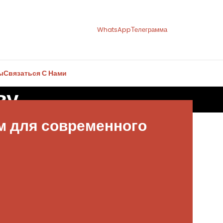
WhatsApp
Телеграмма
ы
Связаться С Нами
ву
м для современного