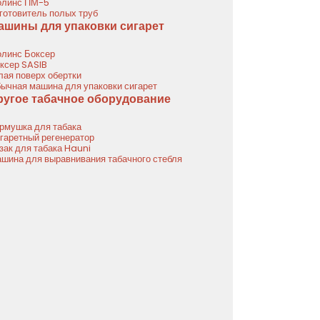
линс ПМ-5
готовитель полых труб
ашины для упаковки сигарет
линс Боксер
ксер SASIB
лая поверх обертки
ычная машина для упаковки сигарет
ругое табачное оборудование
рмушка для табака
гаретный регенератор
зак для табака Hauni
шина для выравнивания табачного стебля