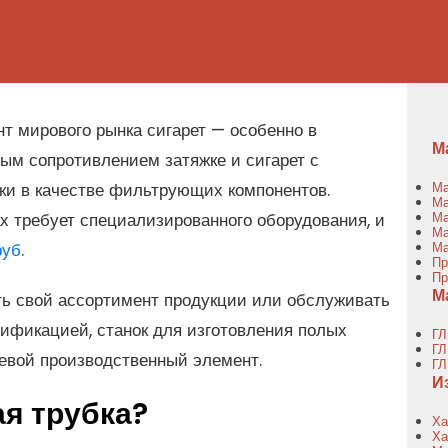
т мирового рынка сигарет — особенно в
М
ным сопротивлением затяжке и сигарет с
ки в качестве фильтрующих компонентов.
Ма
Ма
 требует специализированного оборудования, и
Ма
Ма
руб
.
Ма
Пр
Пр
М
ь свой ассортимент продукции или обслуживать
ификацией, станок для изготовления полых
ГЛ
ГЛ
чевой производственный элемент.
ГЛ
И
я трубка?
Ха
Ха