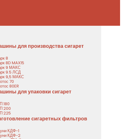
ашины для производства сигарет
рк 8
рк 8D MAX15
рк 9 МАКС
рк 9.5 ЛСД
рк 9,5 МАКС
отос 70
отос 80ER
ашины для упаковки сигарет
П 180
П 200
П 225
зготовление сигаретных фильтров
уни КДФ-1
уни КДФ-2