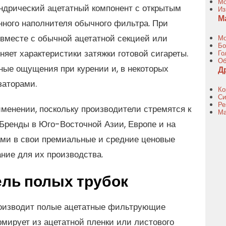
Мо
ндрический ацетатный компонент с открытым
Из
М
нного наполнителя обычного фильтра. При
вместе с обычной ацетатной секцией или
Мо
Бо
яет характеристики затяжки готовой сигареты.
Го
Об
рные ощущения при курении и, в некоторых
Д
заторами.
Ко
Си
Ре
менении, поскольку производители стремятся к
Ма
Бренды в Юго-Восточной Азии, Европе и на
ми в свои премиальные и средние ценовые
ание для их производства.
ель полых трубок
роизводит полые ацетатные фильтрующие
мирует из ацетатной пленки или листового