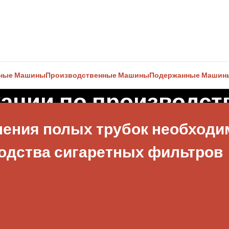
чные Машины
Производственные Машины
Подержанные Машин
ации по производст
ления полых трубок необходи
одства сигаретных фильтров