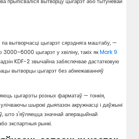
ова прыпісваліся вытворцу цыгарэт або тытунёвай
і па вытворчасці цыгарэт сярэдняга маштабу, —
 3000–6000 цыгарэт у хвіліну, такіх як
Mark 9
 адзін KDF-2 звычайна забяспечвае дастатковую
рацы вытворцы цыгарэт без абмежаванняў
ляюць цыгарэты розных фарматаў — тонкія,
, улічваючы шырокі дыяпазон акружнасці і даўжыні
ў, што з'яўляецца значнай аперацыйнай
бо экспартныя рынкі.