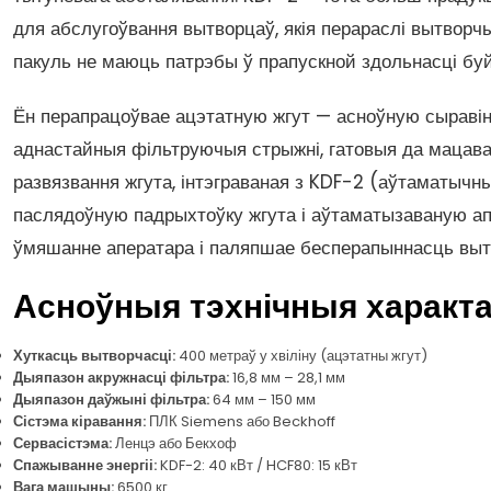
для абслугоўвання вытворцаў, якія перараслі вытворчы
пакуль не маюць патрэбы ў прапускной здольнасці бу
Ён перапрацоўвае ацэтатную жгут — асноўную сыраві
аднастайныя фільтруючыя стрыжні, гатовыя да мацав
развязвання жгута, інтэграваная з KDF-2 (аўтаматычн
паслядоўную падрыхтоўку жгута і аўтаматызаваную а
ўмяшанне аператара і паляпшае бесперапыннасць выт
Асноўныя тэхнічныя характ
Хуткасць вытворчасці:
400 метраў у хвіліну (ацэтатны жгут)
Дыяпазон акружнасці фільтра:
16,8 мм – 28,1 мм
Дыяпазон даўжыні фільтра:
64 мм – 150 мм
Сістэма кіравання:
ПЛК Siemens або Beckhoff
Сервасістэма:
Ленцэ або Бекхоф
Спажыванне энергіі:
KDF-2: 40 кВт / HCF80: 15 кВт
Вага машыны:
6500 кг