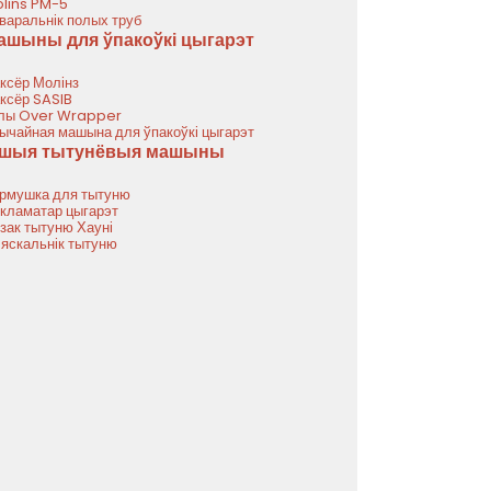
lins PM-5
варальнік полых труб
ашыны для ўпакоўкі цыгарэт
ксёр Молінз
ксёр SASIB
лы Over Wrapper
ычайная машына для ўпакоўкі цыгарэт
ншыя тытунёвыя машыны
рмушка для тытуню
кламатар цыгарэт
зак тытуню Хауні
яскальнік тытуню