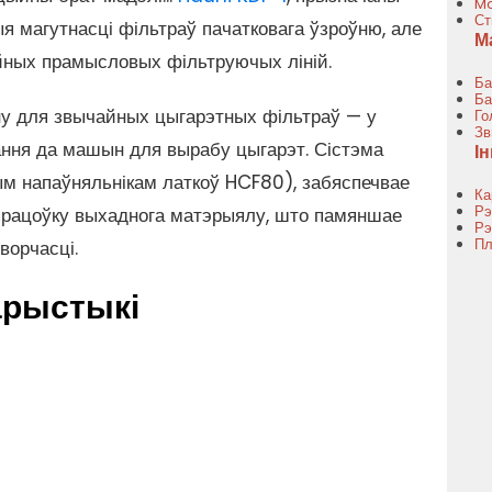
Mo
Ст
я магутнасці фільтраў пачатковага ўзроўню, але
М
йных прамысловых фільтруючых ліній.
Ба
Ба
ну для звычайных цыгарэтных фільтраў — у
Го
Зв
ання да машын для вырабу цыгарэт. Сістэма
І
ым напаўняльнікам латкоў HCF80), забяспечвае
Ка
Рэ
працоўку выхаднога матэрыялу, што памяншае
Рэ
Пл
ворчасці.
арыстыкі