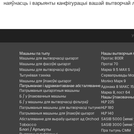
наяўнасць і варыянты канфігурацыі вашай вытворчай лі
Машыны па тыпу
Нашы вытворчыя
Машыны для вытворчасці цыгарэт
Протас 80ER
Машыны для фасоўкі цыгарэт
Протаі 70
Машыны для вытворчасці фільтраў
Марка 9.5 MAX S
Тытунёвая тэхніка
Сервапрывады Mar
Машыны для ўпакоўкі цыгарэт
Молінз Марк 9
Патрыманае і адрамантаванае абсталяванне
Адзнака 8 МАКС 1
Патрыманыя цыгарэтныя машыны
Марка 8, пост 64
Б / у ўпаковачныя машыны
Нашы ўпаковачн
Б / у машыны для вытворчасці фільтраў
HLP 225
Патрыманыя машыны для вытворчасці тытуню
HLP 180
Патрыманыя машыны для ўпакоўкі цыгарэт
HLP 140
Абсталяванне для вырабу цыгарэт ад Orchod
SASIB 5000 (мяккі
Tobacco
SASIB 3000 (мяккі
Блогі / Артыкулы
Пра тытунь CMM