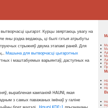
 вытворчасці цыгарэт. Курцы звяртаюць увагу на
М
але яны рэдка ведаюць, ці былі гэтыя атрыбуты
ьтруючых стрыжняў двума этапамі раней. Для
Ма
Ма
...
Машына для вытворчасці цыгарэтных
Ад
Ма
тных і маштабуемых варыянтаў, даступных на
Ад
Пр
Пр
М
HL
HL
HL
В
яў, вырабленая кампаніяй HAUNI, якая
 адным з самых паважаных імёнаў у галіне
Ha
Ha
ыйны брат мадэлі...
Hauni KDF-1
, прызначаны