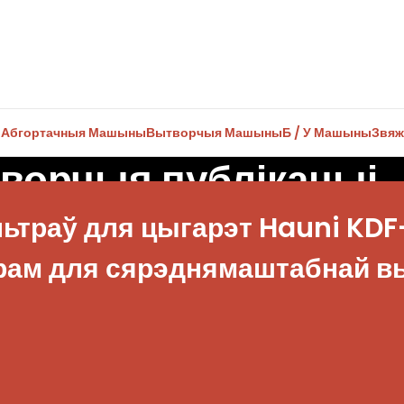
ы
Абгортачныя Машыны
Вытворчыя Машыны
Б / У Машыны
Звяж
ворчыя публікацыі
траў для цыгарэт Hauni KDF-
ам для сярэднямаштабнай в