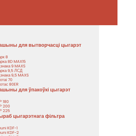
ашыны для вытворчасці цыгарэт
рк 8
рка 8D MAX15
знака 9 MAXS
рка 9,5 ЛСД
знака 9,5 MAXS
отаі 70
отас 80ER
ашыны для ўпакоўкі цыгарэт
P 180
P 200
P 225
ыраб цыгарэтнага фільтра
uni KDF-1
uni KDF-2