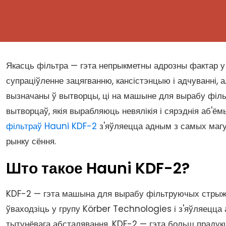
Якасць фільтра — гэта непрыкметны адрозны фактар у
супраціўленне зацягванню, кансістэнцыю і адчуванні, 
вызначаны ў вытворцы, ці на машыне для вырабу філ
вытворцаў, якія вырабляюць невялікія і сярэднія аб'ёмы,
фільтраў Hauni KDF-2
з'яўляецца адным з самых магу
рынку сёння.
Што такое Hauni KDF-2?
KDF-2 — гэта машына для вырабу фільтруючых стрыжн
ўваходзіць у групу Körber Technologies і з'яўляецца
тытунёвага абсталявання. KDF-2 — гэта больш прадукц