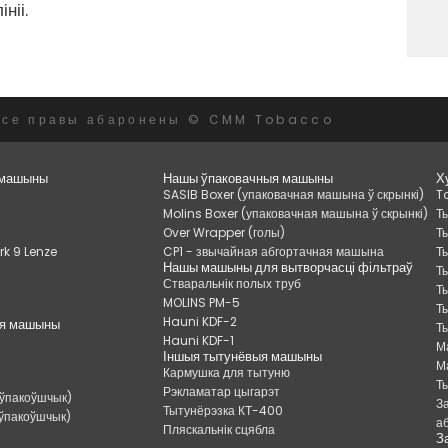
ніі.
Усе правы абаронены © CMM Tobacco
 машыны
Нашы ўпаковачныя машыны
Х
SASIB Boxer (упаковачная машына ў скрынкі)
T
Molins Boxer (упаковачная машына ў скрынкі)
Т
Over Wrapper (голы)
Т
k 9 Lenze
CP1 - звычайная абгортачная машына
Т
Нашы машыны для вытворчасці фільтраў
Т
Стваральнік полых труб
5
Т
MOLINS PM-5
Т
Hauni KDF-2
ыя машыны
Т
Hauni KDF-1
М
Іншыя тытунёвыя машыны
М
Кармушка для тытуню
Т
Рэкламатар цыгарэт
 ўпакоўшчык)
З
Тытунёрэзка КТ-400
 ўпакоўшчык)
а
Пляскальнік сцябла
З