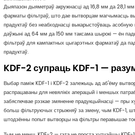
Дыяпазон дыяметраў акружнасці ад 16,8 мм да 28,1 мм 
фарматы фільтраў, што дае вытворцам магчымасць вы
прадуктаў без неабходнасці выкарыстоўваць асобную
даўжыні ад 64 мм да 150 мм таксама шырокі — ён падых
фільтраў для кампактных цыгарэтных фарматаў да па
прадуктаў.
KDF-2 супраць KDF-1 — разу
Выбар паміж KDF-1 і KDF-2 залежыць ад аб'ёму вытвор
распрацаваны для невялікіх аперацый і меншых патра
забяспечвае рэзкае змяненне прадукцыйнасці — пры ху
больш фільтруючых стрыжняў за змену, чым KDF-1, шт
штодзённы попыт вытворцы на фільтры перавышае то
Тым не менш, KDF-2 — гэта не проста хутчэйшы KDF-1.