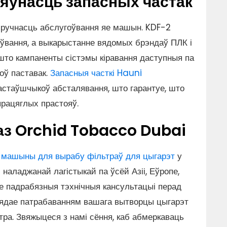
аяўнасць запасных частак
зручнасць абслугоўвання яе машын. KDF-2
оўвання, а выкарыстанне вядомых брэндаў ПЛК і
што кампаненты сістэмы кіравання даступныя па
оў паставак.
Запасныя часткі Hauni
астаўшчыкоў абсталявання, што гарантуе, што
працяглых прастояў.
з Orchid Tobacco Dubai
т
машыны для вырабу фільтраў для цыгарэт
у
 наладжанай лагістыкай па ўсёй Азіі, Еўропе,
е падрабязныя тэхнічныя кансультацыі перад
авядае патрабаванням вашага вытворцы цыгарэт
ра. Звяжыцеся з намі сёння, каб абмеркаваць