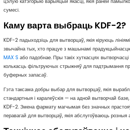
цэлую катэгорыю варыяцый якасці, якія раней памылк
сумесі.
Каму варта выбраць KDF-2?
KDF-2 падыходзіць для вытворцаў, якія кіруюць лініям
звычайна тых, хто працуе з машынамі прадукцыйнасцю
MAX S
або падобнае. Пры такіх хуткасцях вытворчасці
колькасць фільтруючых стрыжняў для падтрымання п
буферных запасаў.
Гэта таксама добры выбар для вытворцаў, якія выраб
стандартныя і каралеўскія — на адной вытворчай базе
KDF-2. Змена фармату магчымая без значных прастоя
перавагай для вытворцаў, якія абслугоўваюць розныя а