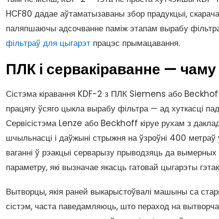
HCF80 дадае аўтаматызаваны збор прадукцыі, скарач
паляпшаючы адсочванне паміж этапам вырабу фільтра
фільтраў для цыгарэт
працэс прымацавання.
ПЛК і сервакіраванне — чаму
Сістэма кіравання KDF-2 з ПЛК Siemens або Beckhoff
працягу ўсяго цыкла вырабу фільтра — ад хуткасці пад
Сервісістэма Lenze або Beckhoff кіруе рухам з дакл
шчыльнасці і даўжыні стрыжня на ўзроўні 400 метраў у
ваганні ў рэакцыі серварызу прыводзяць да вымерных
параметру, які вызначае якасць гатовай цыгарэты гэтак 
Вытворцы, якія раней выкарыстоўвалі машыны са стары
сістэм, часта паведамляюць, што пераход на вытворча