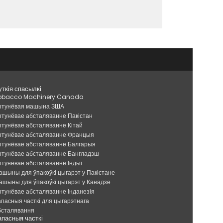
уткія спасылкі
obacco Machinery Canada
ытунёвая машына ЗША
ытунёвае абсталяванне Пакістан
ытунёвае абсталяванне Кітай
ытунёвае абсталяванне Францыя
ытунёвае абсталяванне Балгарыя
ытунёвае абсталяванне Бангладэш
ытунёвае абсталяванне Індыі
ашыны для ўпакоўкі цыгарэт у Пакістане
ашыны для ўпакоўкі цыгарэт у Канадзе
ытунёвае абсталяванне Інданезія
апасныя часткі для цыгарэтнага
бсталявання
апасныя часткі