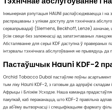
Тэхнічнае абслугоўванне і н
Інжынерная рэпутацыя HAUNI распаўсюджваецца і на 
распрацаваны з улікам доступу для тэхнічнага абслуг
сервапрывадаў (Siemens, Beckhoff, Lenze) азначае, 
ўсім свеце без залежнасці ад запатэнтаваных ланцужк
Абсталяванне для серыі KDF даступна ў правераных п
інтэрвалы тэхнічнага абслугоўвання не прывядуць да 
Пастаўшчык Hauni KDF-2 пра
Orchid Tobacco Dubai пастаўляе поўны асартымен
тым ліку Hauni KDF-2, з гатовым да адпраўкі складам і
Афрыцы і Блізкім Усходзе. Наша каманда прадастаўля
пакупкай, каб пераканацца, што KDF-2 правільна адп
да аб'ёму вытворчасці і спецыфікацыям фармату фільт