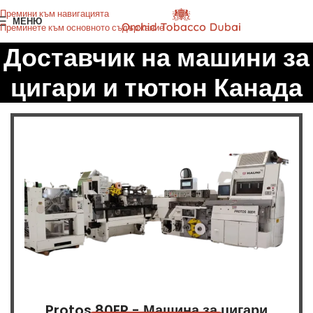
Премини към навигацията
МЕНЮ
Преминете към основното съдържание
Доставчик на машини за
цигари и тютюн Канада
Protos 80ER - Машина за цигари