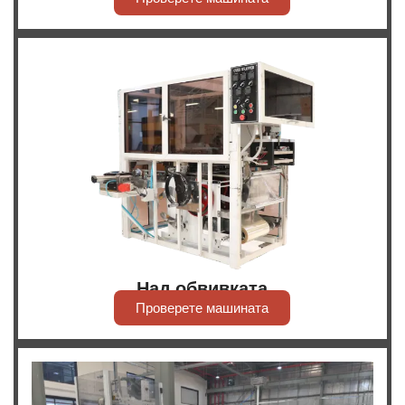
Над обвивката
Проверете машината