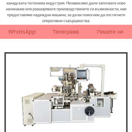
канадската тютюнева индустрия. Независимо дали започвате ново
начинание или разширявате производствените си възможности, ние
предоставяме надеждни машини, за да ви помогнем да постигнете
оперативни съвършенства.
WhatsApp
Телеграма
Пишете ни