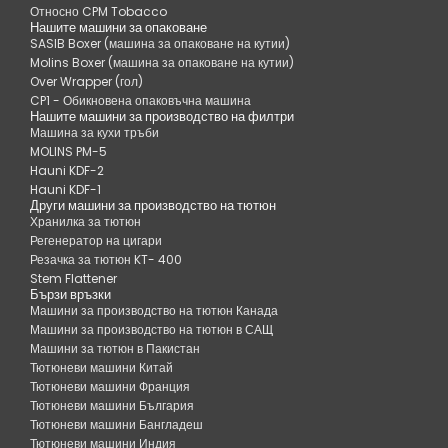
Относно CPM Tobacco
Нашите машини за опаковане
SASIB Boxer (машина за опаковане на кутии)
Molins Boxer (машина за опаковане на кутии)
Over Wrapper (гол)
CP1 - Обикновена опаковъчна машина
Нашите машини за производство на филтри
Машина за кухи тръби
MOLINS PM-5
Hauni KDF-2
Hauni KDF-1
Други машини за производство на тютюн
Хранилка за тютюн
Регенератор на цигари
Резачка за тютюн KT- 400
Stem Flattener
Бързи връзки
Машини за производство на тютюн Канада
Машини за производство на тютюн в САЩ
Машини за тютюн в Пакистан
Тютюневи машини Китай
Тютюневи машини Франция
Тютюневи машини България
Тютюневи машини Бангладеш
Тютюневи машини Индия