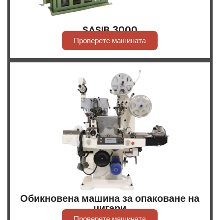
SASIB 3000
Проверете машината
Обикновена машина за опаковане на
цигари
Проверете машината