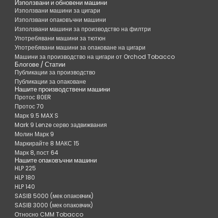
Използвани и обновени машини
Използвани машини за цигари
Използвани опаковъчни машини
Използвани машини за производство на филтри
Употребявани машини за тютюн
Употребявани машини за опаковане на цигари
Машини за производство на цигари от Orchod Tobacco
Блогове / Статии
Публикации за производство
Публикации за опаковане
Нашите производствени машини
Протос 80ER
Протос 70
Марк 9.5 MAX S
Mark 9 Lenze серво задвижвания
Молин Марк 9
Маркирайте 8 МАКС 15
Марк 8, пост 64
Нашите опаковъчни машини
HLP 225
HLP 180
HLP 140
SASIB 5000 (мек опаковчик)
SASIB 3000 (мек опаковчик)
Относно CMM Tobacco