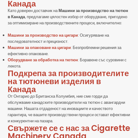
Канада
Като доверен доставчик на
Машини за производство на тютюн
в Канада
, предлагаме цялостен избор от оборудване, пригодено
за оптимизиране на производствените процеси, включително:
Машини за производство на цигари
: Осигуряване на
последователност и прецизност.
Машини за опаковане на цигари
: Безпроблемни решения за
ефективно опаковане.
Оборудване за обработка на тютюн
: Боравене със суровини с
лекота.
Подкрепа за производителите
на тютюневи изделия в
Канада
От Онтарио до Британска Колумбия, ние сме горди да
обслужваме канадските производители на тютюн с авангардни
машини. Нашата отдаденост на иновациите и качеството
гарантира, че вашите производствени процеси остават ефективни
и конкурентни на пазара.
Свържете се с нас за Cigarette
Machinery Canada