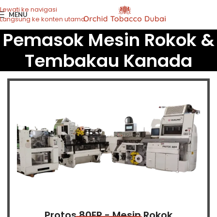
Lewati ke navigasi
MENU
Langsung ke konten utama
Pemasok Mesin Rokok &
Tembakau Kanada
Protos 80ER - Mesin Rokok