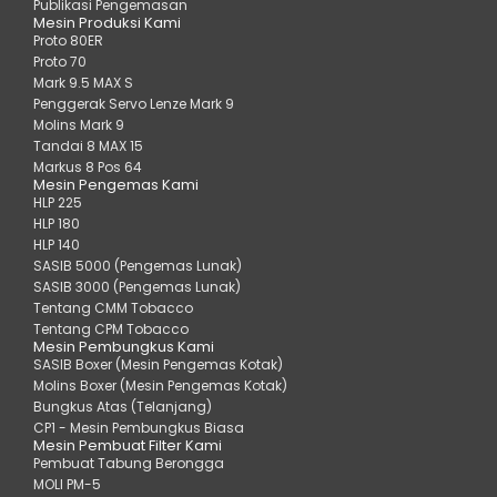
Publikasi Pengemasan
Mesin Produksi Kami
Proto 80ER
Proto 70
Mark 9.5 MAX S
Penggerak Servo Lenze Mark 9
Molins Mark 9
Tandai 8 MAX 15
Markus 8 Pos 64
Mesin Pengemas Kami
HLP 225
HLP 180
HLP 140
SASIB 5000 (Pengemas Lunak)
SASIB 3000 (Pengemas Lunak)
Tentang CMM Tobacco
Tentang CPM Tobacco
Mesin Pembungkus Kami
SASIB Boxer (Mesin Pengemas Kotak)
Molins Boxer (Mesin Pengemas Kotak)
Bungkus Atas (Telanjang)
CP1 - Mesin Pembungkus Biasa
Mesin Pembuat Filter Kami
Pembuat Tabung Berongga
MOLI PM-5