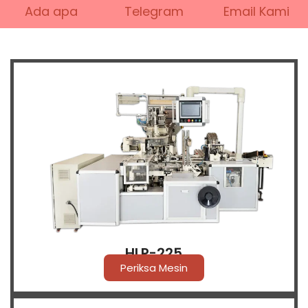
Ada apa
Telegram
Email Kami
HLP-225
Periksa Mesin