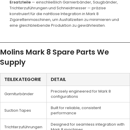
Ersatzteile
— einschließlich Garnierbänder, Saugbänder,
Trichterzuführungen und Schneidmesser — präzise
konstruiert für die nahtlose Integration in Mark 8
Zigarettenmaschinen, um Ausfallzeiten zu minimieren und
eine gleichbleibende Produktion zu gewährleisten.
Molins Mark 8 Spare Parts We
Supply
TEILEKATEGORIE
DETAIL
Precisely engineered for Mark 8
Garniturbänder
configurations
Built for reliable, consistent
Suction Tapes
performance
Designed for seamless integration with
Trichterzuführungen
Mark 8 machines