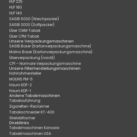
HLP 225
HLP 180
HLP 140
SASIB 5000 (Weichpacker)
SASIB 3000 (Softpacker)
Über CMM Tabak
Über CPM Tabak
Unsere Verpackungsmaschinen
SASIB Boxer (Kartonverpackungsmaschine)
Molins Boxer (Kartonverpackungsmaschine)
Überverpackung (nackt)
CP1 – Normale Verpackungsmaschine
Unsere Filterherstellungsmaschinen
Hohlrohrhersteller
MOLINS PM-5
Hauni KDF-2
Hauni KDF-1
Andere Tabakmaschinen
Tabakzuführung
Zigaretten-Reclaimer
Tabakschneider KT-400
Stielabflacher
Direktlinks
Tabakmaschinen Kanada
Tabakmaschinen USA