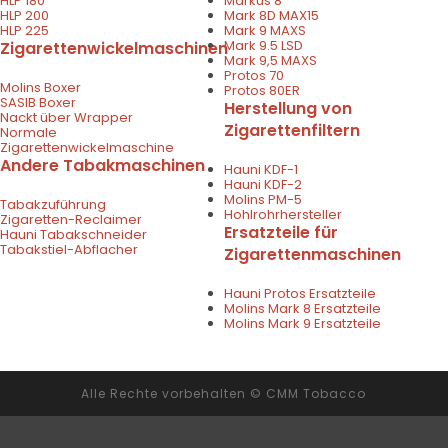
HLP 180
Markus 8
HLP 200
Mark 8D MAX15
HLP 225
Mark 9 MAXS
Mark 9.5 LSD
Zigarettenwickelmaschinen
Mark 9,5 MAXS
Protos 70
Molins Boxer
Protos 80ER
SASIB Boxer
Herstellung von
Nackt über Wrapper
Zigarettenfiltern
Normale
Zigarettenwickelmaschine
Andere Tabakmaschinen
Hauni KDF-1
Hauni KDF-2
Molins PM-5
Tabakzuführung
Hohlrohrhersteller
Zigaretten-Reclaimer
Ersatzteile für
Hauni Tabakschneider
Tabakstiel-Abflacher
Zigarettenmaschinen
Hauni Protos Ersatzteile
Molins Mark 8 Ersatzteile
Molins Mark 9 Ersatzteile
Alle Rechte vorbehalten © CMM Tobacco