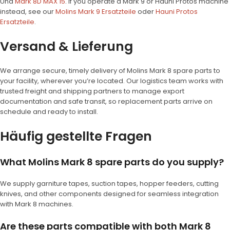
Und
Mark 8D MAX 15
. If you operate a Mark 9 or Hauni Protos machine
instead, see our
Molins Mark 9 Ersatzteile
oder
Hauni Protos
Ersatzteile
.
Versand & Lieferung
We arrange secure, timely delivery of Molins Mark 8 spare parts to
your facility, wherever you’re located. Our logistics team works with
trusted freight and shipping partners to manage export
documentation and safe transit, so replacement parts arrive on
schedule and ready to install.
Häufig gestellte Fragen
What Molins Mark 8 spare parts do you supply?
We supply garniture tapes, suction tapes, hopper feeders, cutting
knives, and other components designed for seamless integration
with Mark 8 machines.
Are these parts compatible with both Mark 8