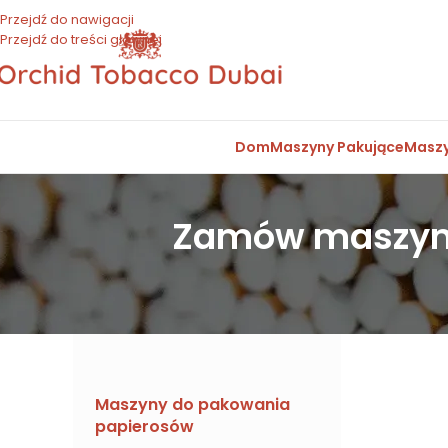
Przejdź do nawigacji
Przejdź do treści głównej
Dom
Maszyny Pakujące
Maszy
Zamów maszyny 
Maszyny do pakowania
papierosów