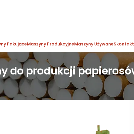
ny Pakujące
Maszyny Produkcyjne
Maszyny Używane
Skontakt
do produkcji papierosów