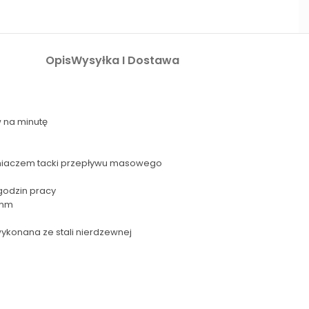
Opis
Wysyłka I Dostawa
 na minutę
apełniaczem tacki przepływu masowego
godzin pracy
 mm
ykonana ze stali nierdzewnej