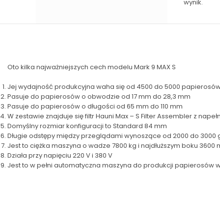
wynik.
Oto kilka najważniejszych cech modelu Mark 9 MAX S
Jej wydajność produkcyjna waha się od 4500 do 5000 papierosów
Pasuje do papierosów o obwodzie od 17 mm do 28,3 mm
Pasuje do papierosów o długości od 65 mm do 110 mm
W zestawie znajduje się filtr Hauni Max – S Filter Assembler z n
Domyślny rozmiar konfiguracji to Standard 84 mm
Długie odstępy między przeglądami wynoszące od 2000 do 3000 
Jest to ciężka maszyna o wadze 7800 kg i najdłuższym boku 3600
Działa przy napięciu 220 V i 380 V
Jest to w pełni automatyczna maszyna do produkcji papierosów w