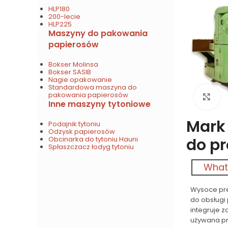
HLP180
200-lecie
HLP225
Maszyny do pakowania
papierosów
Bokser Molinsa
Bokser SASIB
Nagie opakowanie
Standardowa maszyna do
pakowania papierosów
Kl
Inne maszyny tytoniowe
Mark
Podajnik tytoniu
Odzysk papierosów
do p
Obcinarka do tytoniu Hauni
Spłaszczacz łodyg tytoniu
What
Wysoce pre
do obsługi
integruje 
używana pr