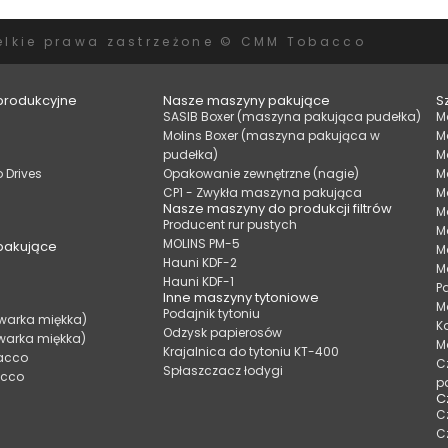
elkie prawa zastrzeżone © CMM Tobacco
produkcyjne
Nasze maszyny pakujące
Sz
SASIB Boxer (maszyna pakująca pudełka)
M
Molins Boxer (maszyna pakująca w
M
pudełka)
M
 Drives
Opakowanie zewnętrzne (nagie)
M
CP1 - Zwykła maszyna pakująca
M
Nasze maszyny do produkcji filtrów
M
Producent rur pustych
M
MOLINS PM-5
pakujące
M
Hauni KDF-2
M
Hauni KDF-1
P
Inne maszyny tytoniowe
M
Podajnik tytoniu
warka miękka)
K
Odzysk papierosów
warka miękka)
M
Krajalnica do tytoniu KT-400
bacco
C
Spłaszczacz łodygi
acco
p
C
C
C