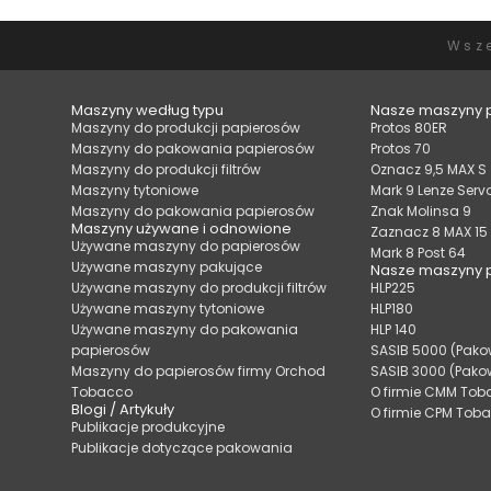
Wsz
Maszyny według typu
Nasze maszyny 
Maszyny do produkcji papierosów
Protos 80ER
Maszyny do pakowania papierosów
Protos 70
Maszyny do produkcji filtrów
Oznacz 9,5 MAX S
Maszyny tytoniowe
Mark 9 Lenze Servo
Maszyny do pakowania papierosów
Znak Molinsa 9
Maszyny używane i odnowione
Zaznacz 8 MAX 15
Używane maszyny do papierosów
Mark 8 Post 64
Używane maszyny pakujące
Nasze maszyny 
Używane maszyny do produkcji filtrów
HLP225
Używane maszyny tytoniowe
HLP180
Używane maszyny do pakowania
HLP 140
papierosów
SASIB 5000 (Pako
Maszyny do papierosów firmy Orchod
SASIB 3000 (Pako
Tobacco
O firmie CMM To
Blogi / Artykuły
O firmie CPM Tob
Publikacje produkcyjne
Publikacje dotyczące pakowania