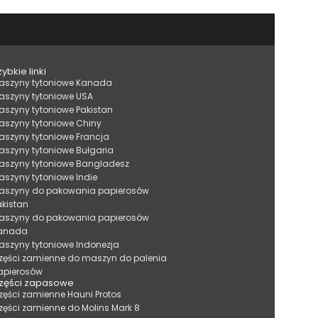
ybkie linki
aszyny tytoniowe Kanada
aszyny tytoniowe USA
aszyny tytoniowe Pakistan
aszyny tytoniowe Chiny
aszyny tytoniowe Francja
aszyny tytoniowe Bułgaria
aszyny tytoniowe Bangladesz
aszyny tytoniowe Indie
aszyny do pakowania papierosów
akistan
aszyny do pakowania papierosów
anada
aszyny tytoniowe Indonezja
zęści zamienne do maszyn do palenia
apierosów
zęści zapasowe
zęści zamienne Hauni Protos
zęści zamienne do Molins Mark 8