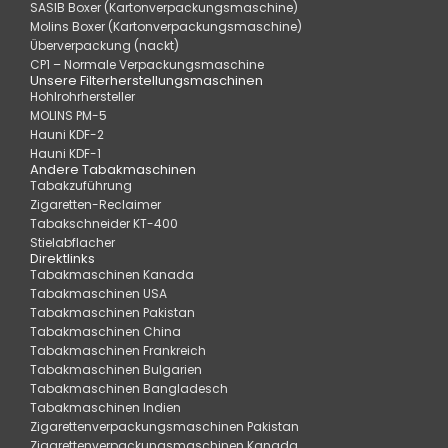
SASIB Boxer (Kartonverpackungsmaschine)
Molins Boxer (Kartonverpackungsmaschine)
Überverpackung (nackt)
CP1 – Normale Verpackungsmaschine
Unsere Filterherstellungsmaschinen
Hohlrohrhersteller
MOLINS PM-5
Hauni KDF-2
Hauni KDF-1
Andere Tabakmaschinen
Tabakzuführung
Zigaretten-Reclaimer
Tabakschneider KT-400
Stielabflacher
Direktlinks
Tabakmaschinen Kanada
Tabakmaschinen USA
Tabakmaschinen Pakistan
Tabakmaschinen China
Tabakmaschinen Frankreich
Tabakmaschinen Bulgarien
Tabakmaschinen Bangladesch
Tabakmaschinen Indien
Zigarettenverpackungsmaschinen Pakistan
Zigarettenverpackungsmaschinen Kanada