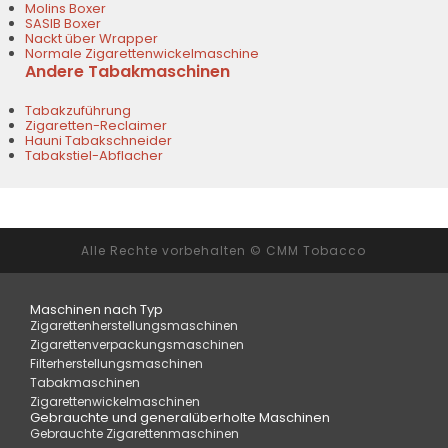
Molins Boxer
SASIB Boxer
Nackt über Wrapper
Normale Zigarettenwickelmaschine
Andere Tabakmaschinen
Tabakzuführung
Zigaretten-Reclaimer
Hauni Tabakschneider
Tabakstiel-Abflacher
Alle Rechte vorbehalten © CMM Tobacco
Maschinen nach Typ
Zigarettenherstellungsmaschinen
Zigarettenverpackungsmaschinen
Filterherstellungsmaschinen
Tabakmaschinen
Zigarettenwickelmaschinen
Gebrauchte und generalüberholte Maschinen
Gebrauchte Zigarettenmaschinen