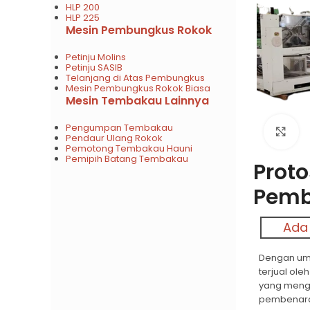
HLP 200
HLP 225
Mesin Pembungkus Rokok
Petinju Molins
Petinju SASIB
Telanjang di Atas Pembungkus
Mesin Pembungkus Rokok Biasa
Mesin Tembakau Lainnya
Pengumpan Tembakau
Kl
Pendaur Ulang Rokok
Pemotong Tembakau Hauni
Pemipih Batang Tembakau
Proto
Pemb
Ada
Dengan umpa
terjual ol
yang meng
pembenaran