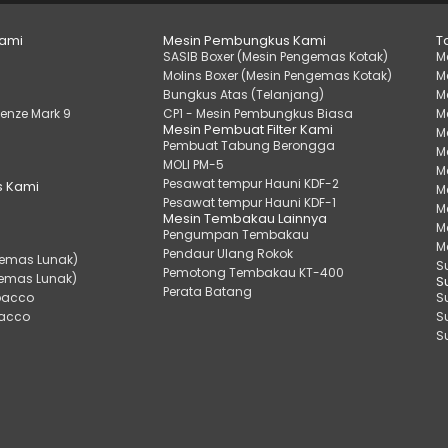
Kami
Mesin Pembungkus Kami
T
SASIB Boxer (Mesin Pengemas Kotak)
M
Molins Boxer (Mesin Pengemas Kotak)
M
Bungkus Atas (Telanjang)
M
Lenze Mark 9
CP1 - Mesin Pembungkus Biasa
M
Mesin Pembuat Filter Kami
M
Pembuat Tabung Berongga
M
MOLI PM-5
M
Pesawat tempur Hauni KDF-2
 Kami
M
Pesawat tempur Hauni KDF-1
M
Mesin Tembakau Lainnya
M
Pengumpan Tembakau
M
Pendaur Ulang Rokok
gemas Lunak)
S
Pemotong Tembakau KT-400
gemas Lunak)
S
Perata Batang
bacco
S
bacco
S
S