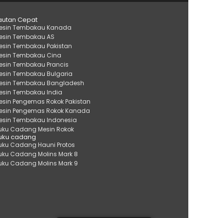
autan Cepat
esin Tembakau Kanada
esin Tembakau AS
esin Tembakau Pakistan
esin Tembakau Cina
esin Tembakau Prancis
esin Tembakau Bulgaria
esin Tembakau Bangladesh
esin Tembakau India
esin Pengemas Rokok Pakistan
esin Pengemas Rokok Kanada
esin Tembakau Indonesia
uku Cadang Mesin Rokok
uku cadang
uku Cadang Hauni Protos
uku Cadang Molins Mark 8
uku Cadang Molins Mark 9