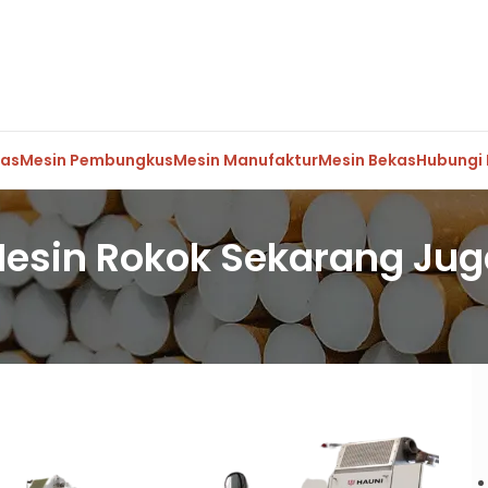
mas
Mesin Pembungkus
Mesin Manufaktur
Mesin Bekas
Hubungi
esin Rokok Sekarang Jug