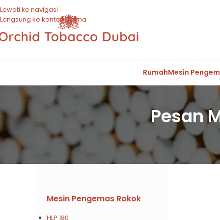
Lewati ke navigasi
Langsung ke konten utama
Rumah
Mesin Penge
Pesan M
Mesin Pengemas Rokok
HLP 180