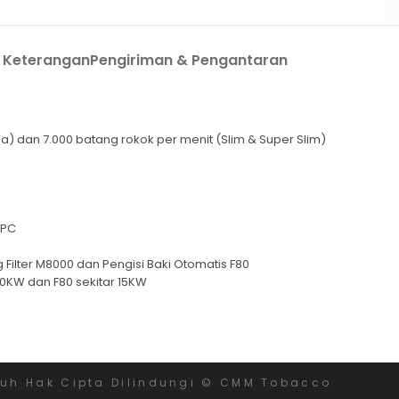
Keterangan
Pengiriman & Pengantaran
ia) dan 7.000 batang rokok per menit (Slim & Super Slim)
IPC
Filter M8000 dan Pengisi Baki Otomatis F80
20KW dan F80 sekitar 15KW
ruh Hak Cipta Dilindungi © CMM Tobacco