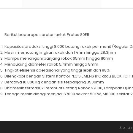
Berikut beberapa sorotan untuk Protos 80ER
Kapasitas produksi tinggi 8.000 batang rokok per menit (Regular D
Mesin memotong lingkar rokok dari 17mm hingga 28,3mm
Mampu menangani panjang rokok 65mm hingga 110mm
Mendukung diameter rokok 5,4mm hingga 8mm
Tingkat efisiensi operasional yang tinggi lebih dari 98%
Dilengkapi dengan Sistem Kontrol PLC SIEMENS IPC atau BECKHOFF 
Beratnya 10.800 kg dengan sisi terpanjang 3500mm
Unit mesin termasuk Pembuat Batang Rokok S7000, Lampiran Ujung 
Tenaga mesin dibagi menjadi S7000 sekitar 50KW, M8000 sekitar 
Selu