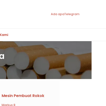
Ada apa
Telegram
 Kami
a
Mesin Pembuat Rokok
Markus 8