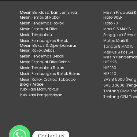
Mesin Berdasarkan Jenisnya
Mesin Produksi 
Mesin Pembuat Rokok
Proto 80ER
Mesin Pengemas Rokok
Proto 70
Mesin Pembuat Filter
Mark 9.5 MAX S
Mesin Tembakau
Penggerak Servo 
Mesin Pembungkus Rokok
Molins Mark 9
Mesin Bekas & Diperbaharui
Tandai 8 MAX 15
Mesin Rokok Bekas
Markus 8 Pos 64
Mesin Pengemas Bekas
Mesin Pengemas
Mesin Pembuat Filter Bekas
HLP 225
Mesin Tembakau Bekas
HLP 180
Mesin Pembungkus Rokok Bekas
HLP 140
Mesin Rokok Orchod Tobacco
SASIB 5000 (Pen
Blog / Artikel
SASIB 3000 (Pen
Publikasi Manufaktur
Tentang CMM To
Publikasi Pengemasan
Tentang CPM To
Contact us