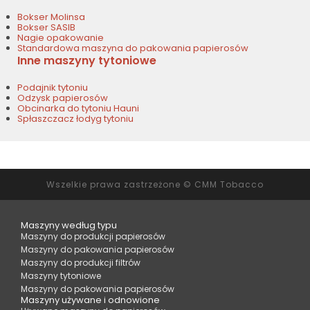
Bokser Molinsa
Bokser SASIB
Nagie opakowanie
Standardowa maszyna do pakowania papierosów
Inne maszyny tytoniowe
Podajnik tytoniu
Odzysk papierosów
Obcinarka do tytoniu Hauni
Spłaszczacz łodyg tytoniu
Wszelkie prawa zastrzeżone © CMM Tobacco
Maszyny według typu
Maszyny do produkcji papierosów
Maszyny do pakowania papierosów
Maszyny do produkcji filtrów
Maszyny tytoniowe
Maszyny do pakowania papierosów
Maszyny używane i odnowione