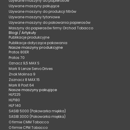
Używane maszyny do papierosów
Używane maszyny pakujące
Używane maszyny do produkcji filtrów
Używane maszyny tytoniowe
Używane maszyny do pakowania papierosów
Maszyny do papierosów firmy Orchod Tobacco
Blogi / Artykuły
Publikacje produkcyjne
Publikacje dotyczące pakowania
Nasze maszyny produkcyjne
Protos 80ER
Protos 70
Oznacz 9,5 MAX S
Mark 9 Lenze Servo Drives
Znak Molinsa 9
Zaznacz 8 MAX 15
Mark 8 Post 64
Nasze maszyny pakujące
HLP225
HLP180
HLP 140
SASIB 5000 (Pakowarka miękka)
SASIB 3000 (Pakowarka miękka)
O firmie CMM Tobacco
O firmie CPM Tobacco