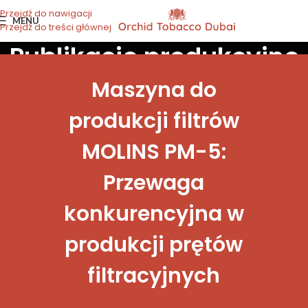
Przejdź do nawigacji
MENU
Przejdź do treści głównej
Publikacje produkcyjne
Maszyna do
produkcji filtrów
MOLINS PM-5:
Przewaga
konkurencyjna w
produkcji prętów
filtracyjnych