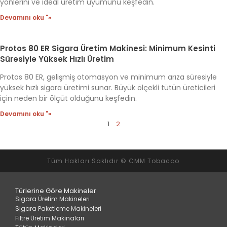
yönlerini ve ideal üretim uyumunu keşfedin.
Devamını oku "»
Protos 80 ER Sigara Üretim Makinesi: Minimum Kesinti
Süresiyle Yüksek Hızlı Üretim
Protos 80 ER, gelişmiş otomasyon ve minimum arıza süresiyle
yüksek hızlı sigara üretimi sunar. Büyük ölçekli tütün üreticileri
için neden bir ölçüt olduğunu keşfedin.
Devamını oku "»
1
2
Tüm Hakları Saklıdır © CMM Tobacco
Türlerine Göre Makineler
Sigara Üretim Makineleri
Sigara Paketleme Makineleri
Filtre Üretim Makinaları