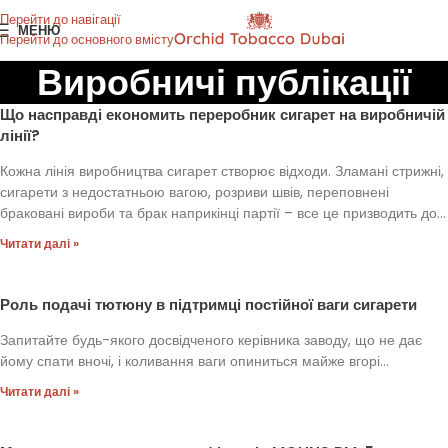
Перейти до навігації
МЕНЮ
Перейти до основного вмісту
Виробничі публікації
Що насправді економить переробник сигарет на виробничій
лінії?
Кожна лінія виробництва сигарет створює відходи. Зламані стрижні,
сигарети з недостатньою вагою, розриви швів, переповнені
браковані вироби та брак наприкінці партії – все це призводить до...
Читати далі »
Роль подачі тютюну в підтримці постійної ваги сигарети
Запитайте будь-якого досвідченого керівника заводу, що не дає
йому спати вночі, і коливання ваги опиниться майже вгорі...
Читати далі »