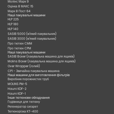
Молінс Марк 9
Оцінка 8 МАКС 15
Марк 8 Пост 64
Наші пакувальні машини
HLP 225
HLP 180
HLP 140
SASIB 5000 (м'який пакувальник)
SASIB 3000 (м'який пакувальник)
Про тютюн CMM
Про тютюн CPM
Наші пакувальні машини
SASIB Boxer (пакувальна машина для ящиків)
Molins Boxer (пакувальна машина для ящиків)
Over Wrapper (голий)
CP1 - Звичайна пакувальна машина
Наші машини для виготовлення фільтрів
Виробник порожнистих труб
MOLINS PM-5
Hauni KDF-2
Hauni KDF-1
Інше тютюнове обладнання
Годівниця для тютюну
Регенератор сигарет
Тютюнорізка КТ-400