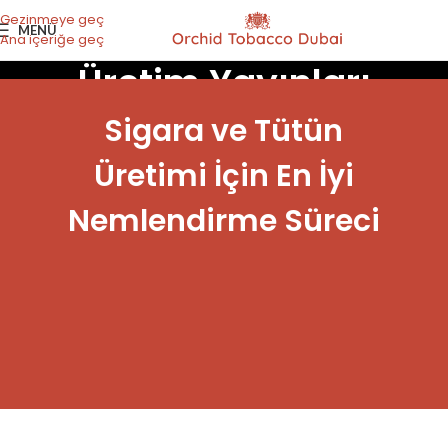
Gezinmeye geç
MENÜ
Ana içeriğe geç
Üretim Yayınları
Sigara ve Tütün
Üretimi İçin En İyi
Nemlendirme Süreci