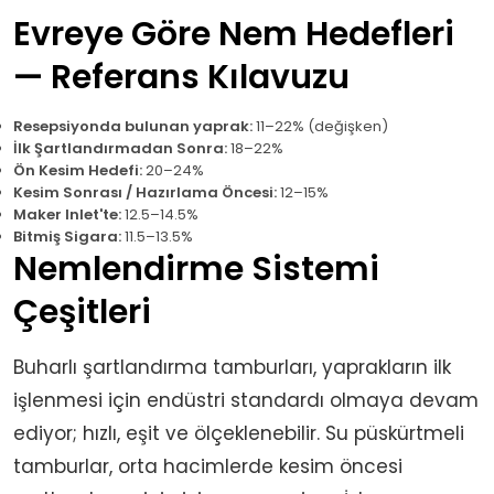
Evreye Göre Nem Hedefleri
— Referans Kılavuzu
Resepsiyonda bulunan yaprak:
11–22% (değişken)
İlk Şartlandırmadan Sonra:
18–22%
Ön Kesim Hedefi:
20–24%
Kesim Sonrası / Hazırlama Öncesi:
12–15%
Maker Inlet'te:
12.5–14.5%
Bitmiş Sigara:
11.5–13.5%
Nemlendirme Sistemi
Çeşitleri
Buharlı şartlandırma tamburları, yaprakların ilk
işlenmesi için endüstri standardı olmaya devam
ediyor; hızlı, eşit ve ölçeklenebilir. Su püskürtmeli
tamburlar, orta hacimlerde kesim öncesi