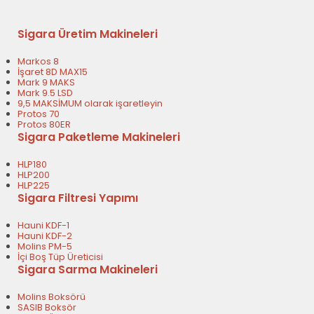
Sigara Üretim Makineleri
Markos 8
İşaret 8D MAX15
Mark 9 MAKS
Mark 9.5 LSD
9,5 MAKSİMUM olarak işaretleyin
Protos 70
Protos 80ER
Sigara Paketleme Makineleri
HLP180
HLP200
HLP225
Sigara Filtresi Yapımı
Hauni KDF-1
Hauni KDF-2
Molins PM-5
İçi Boş Tüp Üreticisi
Sigara Sarma Makineleri
Molins Boksörü
SASIB Boksör