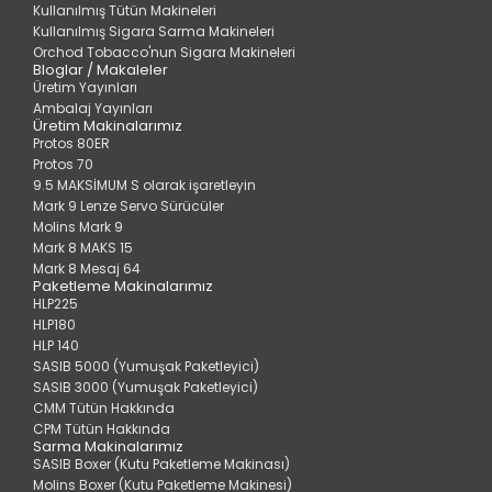
Kullanılmış Tütün Makineleri
Kullanılmış Sigara Sarma Makineleri
Orchod Tobacco'nun Sigara Makineleri
Bloglar / Makaleler
Üretim Yayınları
Ambalaj Yayınları
Üretim Makinalarımız
Protos 80ER
Protos 70
9.5 MAKSİMUM S olarak işaretleyin
Mark 9 Lenze Servo Sürücüler
Molins Mark 9
Mark 8 MAKS 15
Mark 8 Mesaj 64
Paketleme Makinalarımız
HLP225
HLP180
HLP 140
SASIB 5000 (Yumuşak Paketleyici)
SASIB 3000 (Yumuşak Paketleyici)
CMM Tütün Hakkında
CPM Tütün Hakkında
Sarma Makinalarımız
SASIB Boxer (Kutu Paketleme Makinası)
Molins Boxer (Kutu Paketleme Makinesi)