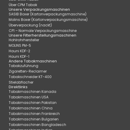
Über CPM Tabak
Unsere Verpackungsmaschinen
SASIB Boxer (Kartonverpackungsmaschine)
Molins Boxer (Kartonverpackungsmaschine)
Überverpackung (nackt)
CP1 – Normale Verpackungsmaschine
Unsere Filterherstellungsmaschinen
Hohlrohrhersteller
MOLINS PM-5
Hauni KDF-2
Hauni KDF-1
Andere Tabakmaschinen
Tabakzuführung
Zigaretten-Reclaimer
Tabakschneider KT-400
Stielabflacher
Direktlinks
Tabakmaschinen Kanada
Tabakmaschinen USA
Tabakmaschinen Pakistan
Tabakmaschinen China
Tabakmaschinen Frankreich
Tabakmaschinen Bulgarien
Tabakmaschinen Bangladesch