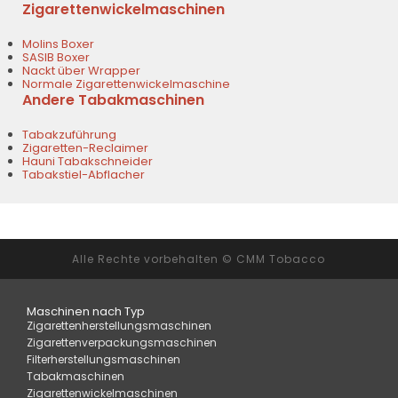
Zigarettenwickelmaschinen
Molins Boxer
SASIB Boxer
Nackt über Wrapper
Normale Zigarettenwickelmaschine
Andere Tabakmaschinen
Tabakzuführung
Zigaretten-Reclaimer
Hauni Tabakschneider
Tabakstiel-Abflacher
Alle Rechte vorbehalten © CMM Tobacco
Maschinen nach Typ
Zigarettenherstellungsmaschinen
Zigarettenverpackungsmaschinen
Filterherstellungsmaschinen
Tabakmaschinen
Zigarettenwickelmaschinen